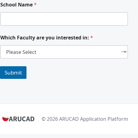
School Name
*
Which Faculty are you interested in:
*
C
o
Submit
m
m
u
n
i
c
a
t
© 2026 ARUCAD Application Platform
i
o
n