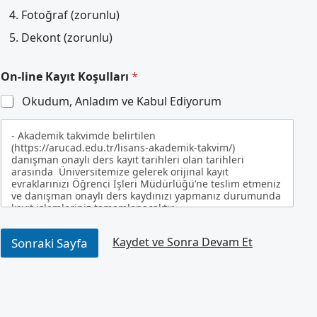
Fotoğraf (zorunlu)
Dekont (zorunlu)
On-line Kayıt Koşulları
*
Okudum, Anladım ve Kabul Ediyorum
- Akademik takvimde belirtilen
(https://arucad.edu.tr/lisans-akademik-takvim/)
danışman onaylı ders kayıt tarihleri olan tarihleri
arasında Üniversitemize gelerek orijinal kayıt
evraklarınızı Öğrenci İşleri Müdürlüğü’ne teslim etmeniz
ve danışman onaylı ders kaydınızı yapmanız durumunda
kayıt işlemleriniz tamamlanacaktır.
- Online kayıt sistemine girilen bilgiler ve yüklenen
Kaydet ve Sonra Devam Et
Sonraki Sayfa
belgelerin doğruluğunu kabul etmiş sayılırsınız ve bu
bilgi ve belgelerin yanlış, eksik ve geçersiz olmasından
doğan tüm sorumluluklar öğrenciye aittir.
- Online kayıt için göndereceğiniz elektronik belgeler
yüksek kalitede ve okunur şekilde taranmalı veya
fotoğraflanmalıdır.