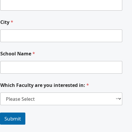
City
*
School Name
*
Which Faculty are you interested in:
*
o
f
Submit
o
f