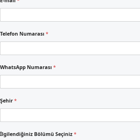
E-mail
*
Telefon Numarası
*
*
WhatsApp Numarası
*
N
u
m
a
r
a
Şehir
*
s
ı
N
u
m
a
İlgilendiğiniz Bölümü Seçiniz
*
r